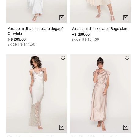
Vestido midi cetim decote degagê
Vestido midi mix evase Bege claro
Off white
R$ 269,00
R$ 289,00
2x de R$ 134,50
2x de R$ 144,50