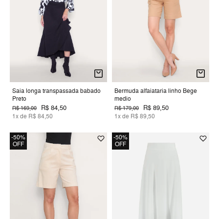
Saia longa transpassada babado
Bermuda alfaiataria linho Bege
Preto
medio
R$ 84,50
R$ 89,50
R$ 169,00
R$ 179,00
1x de R$ 84,50
1x de R$ 89,50
-50%
-50%
OFF
OFF