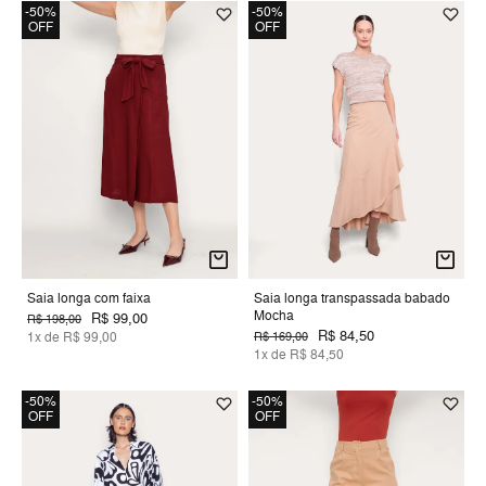
-50%
-50%
OFF
OFF
Saia longa com faixa
Saia longa transpassada babado
Mocha
R$ 99,00
R$ 198,00
R$ 84,50
1x de R$ 99,00
R$ 169,00
1x de R$ 84,50
-50%
-50%
OFF
OFF