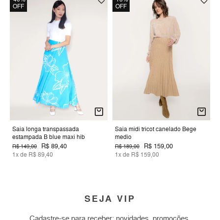
OFF
OFF
Saia longa transpassada
Saia midi tricot canelado Bege
estampada B blue maxi hib
medio
R$ 89,40
R$ 159,00
R$ 149,00
R$ 189,00
1x de R$ 89,40
1x de R$ 159,00
SEJA VIP
Cadastre-se para receber: novidades, promoções,