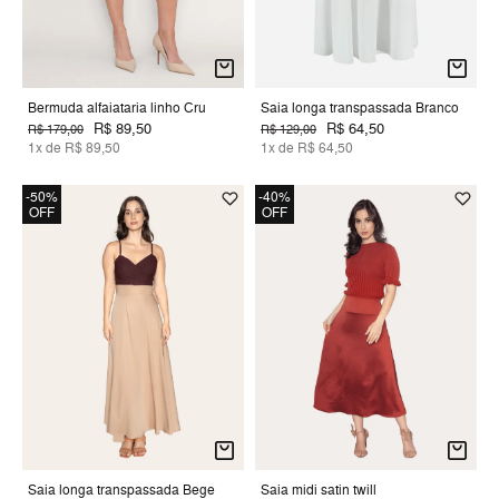
Bermuda alfaiataria linho Cru
Saia longa transpassada Branco
R$ 89,50
R$ 64,50
R$ 179,00
R$ 129,00
1x de R$ 89,50
1x de R$ 64,50
-50%
-40%
OFF
OFF
Saia longa transpassada Bege
Saia midi satin twill