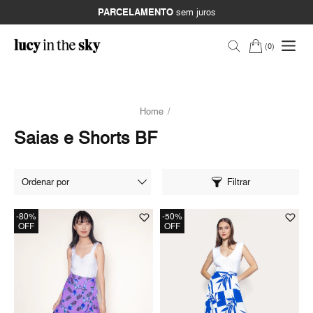
PARCELAMENTO
sem juros
0
Home
Saias e Shorts BF
Filtrar
-80%
-50%
OFF
OFF