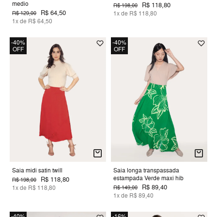
medio
R$ 118,80
R$ 198,00
R$ 64,50
R$ 129,00
1x de R$ 118,80
1x de R$ 64,50
-40%
-40%
OFF
OFF
Saia midi satin twill
Saia longa transpassada
estampada Verde maxi hib
R$ 118,80
R$ 198,00
R$ 89,40
1x de R$ 118,80
R$ 149,00
1x de R$ 89,40
-40%
-16%