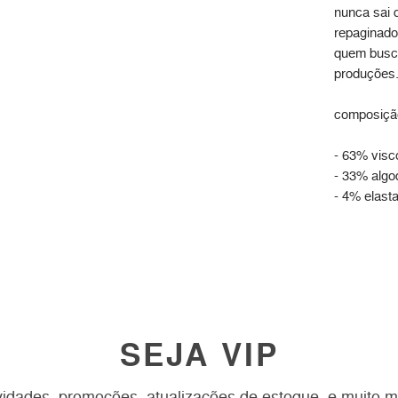
nunca sai 
repaginado
quem busca
produções
composiçã
- 63% visc
- 33% algo
- 4% elast
SEJA VIP
idades, promoções, atualizações de estoque, e muito m