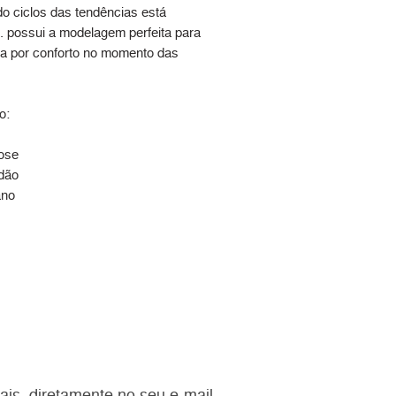
do ciclos das tendências está
. possui a modelagem perfeita para
 por conforto no momento das
.
o:
ose
dão
ano
ais, diretamente no seu e-mail