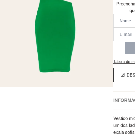
Preencha
qu
Tabela de m
📐 DE
INFORMA
Vestido mid
um dos lad
exala sofis