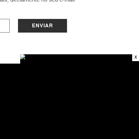
ENVIAR
X
INSTITUCIONAL
Sobre a Lucy
Nossas Lojas
Trabalhe Conosco
Central de Atendimento
Política de Privacidade
Trocas e Devoluções