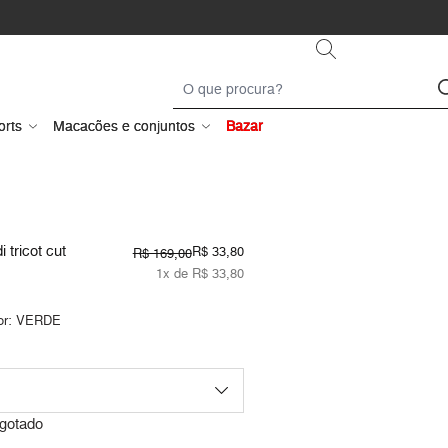
orts
Macacões e conjuntos
Bazar
 tricot cut
R$ 33,80
R$ 169,00
1x de R$ 33,80
or:
VERDE
gotado