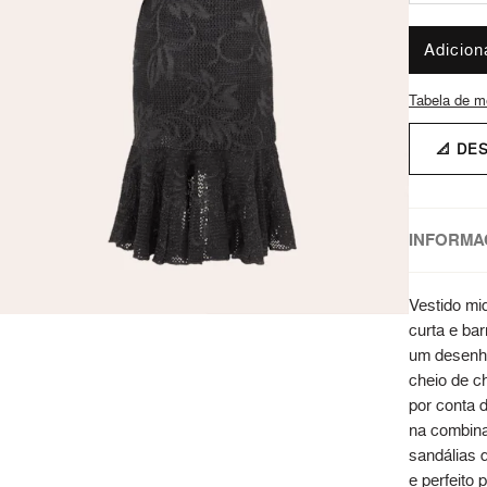
Adicion
Tabela de m
📐 DE
INFORMA
Vestido mid
curta e bar
um desenho
cheio de c
por conta d
na combina
sandálias d
e perfeito 