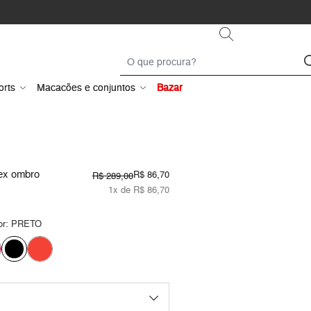
orts
Macacões e conjuntos
Bazar
rex ombro
R$ 86,70
R$ 289,00
1x de R$ 86,70
or:
PRETO