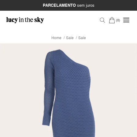
PARCELAMENTO
sem juros
0
Home
Sale
Sale