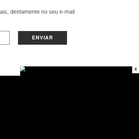
ais, diretamente no seu e-mail
ENVIAR
X
INSTITUCIONAL
Sobre a Lucy
Nossas Lojas
Trabalhe Conosco
Central de Atendimento