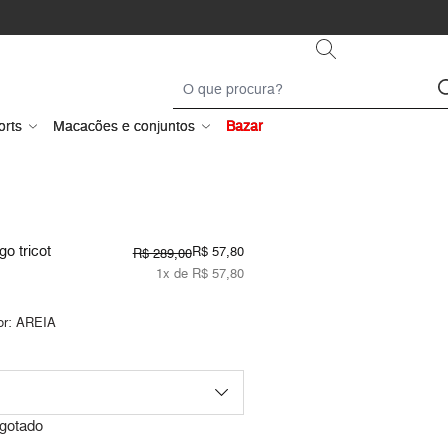
orts
Macacões e conjuntos
Bazar
go tricot
R$ 57,80
R$ 289,00
1x de R$ 57,80
or:
AREIA
gotado