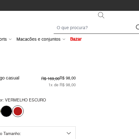
orts
Macacões e conjuntos
Bazar
ngo casual
R$ 98,00
R$ 169,00
1x de R$ 98,00
or:
VERMELHO ESCURO