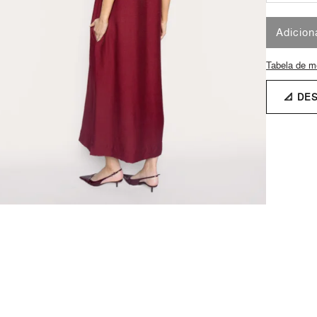
Adicion
Tabela de m
📐 DE