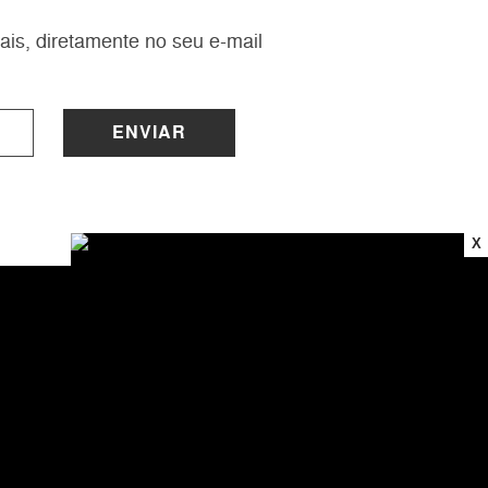
ais, diretamente no seu e-mail
ENVIAR
X
INSTITUCIONAL
Sobre a Lucy
Nossas Lojas
Trabalhe Conosco
Central de Atendimento