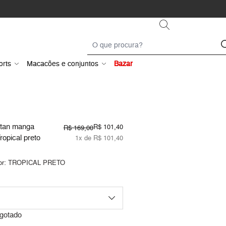
orts
Macacões e conjuntos
Bazar
ftan manga
R$ 101,40
R$ 169,00
ropical preto
1x de R$ 101,40
or:
TROPICAL PRETO
gotado