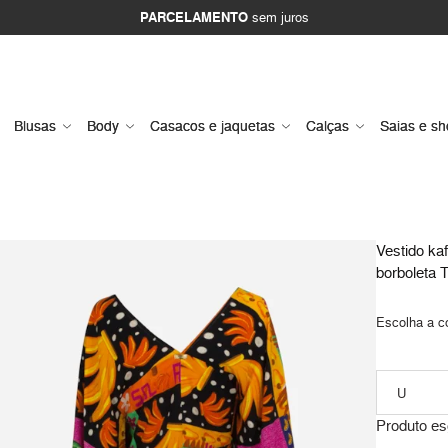
PARCELAMENTO
sem juros
Blusas
Body
Casacos e jaquetas
Calças
Saias e sh
Vestido ka
borboleta T
Escolha a c
Produto es