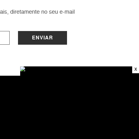
ais, diretamente no seu e-mail
ENVIAR
X
INSTITUCIONAL
Sobre a Lucy
Nossas Lojas
Trabalhe Conosco
Central de Atendimento