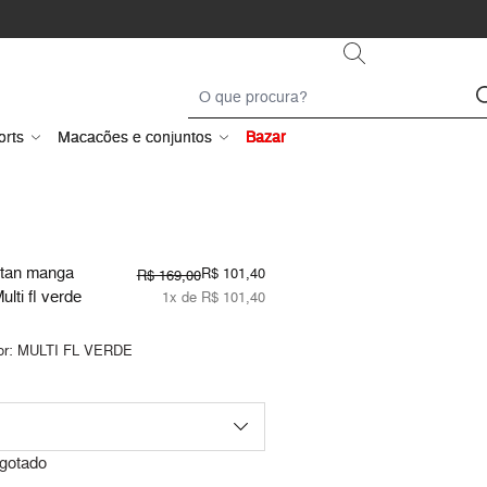
orts
Macacões e conjuntos
Bazar
ftan manga
R$ 101,40
R$ 169,00
ulti fl verde
1x de R$ 101,40
or:
MULTI FL VERDE
gotado