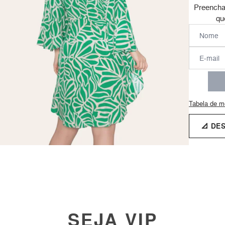
Preencha
qu
Tabela de m
📐 DE
SEJA VIP