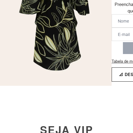
Preencha
qu
Tabela de m
📐 DE
SEJA VIP