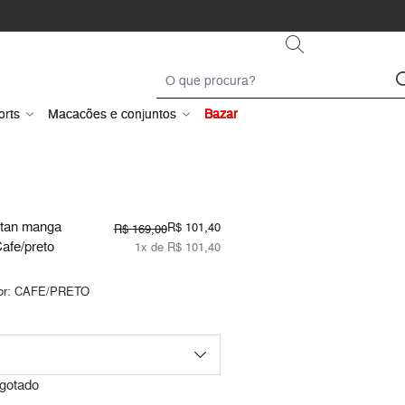
orts
Macacões e conjuntos
Bazar
ftan manga
R$ 101,40
R$ 169,00
Cafe/preto
1x de R$ 101,40
or:
CAFE/PRETO
gotado