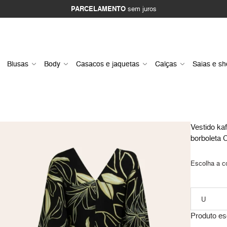
PARCELAMENTO
sem juros
Blusas
Body
Casacos e jaquetas
Calças
Saias e sh
Vestido ka
borboleta 
Escolha a c
Produto es