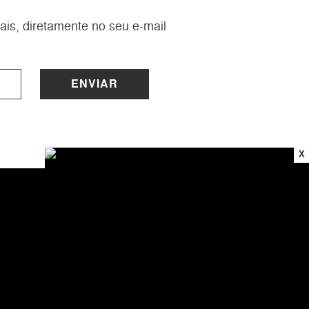
ais, diretamente no seu e-mail
ENVIAR
X
INSTITUCIONAL
Sobre a Lucy
Nossas Lojas
Trabalhe Conosco
Central de Atendimento