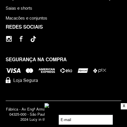
Saias e shorts
Macacões e conjuntos
REDES SOCIAIS
SEGURANÇA NA COMPRA
Loja Segura
X
Fábrica - Av Engº Armando de Arruda Pereira, 3888 - Jabaquara | Cep
04325-000 - São Paulo - SP - Brasil CNPJ 71.947.691/0001-83 | ©
2024 Lucy in the Sky | Todos os direitos reservados.