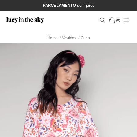
PARCELAMENTO
sem juros
0
Home
Vestidos
Curto