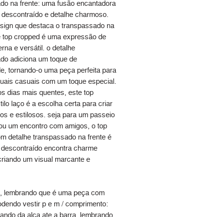
do na frente: uma fusão encantadora
lo descontraído e detalhe charmoso.
ign que destaca o transpassado na
te top cropped é uma expressão de
na e versátil. o detalhe
do adiciona um toque de
de, tornando-o uma peça perfeita para
uais casuais com um toque especial.
os dias mais quentes, este top
ilo laço é a escolha certa para criar
os e estilosos. seja para um passeio
ou um encontro com amigos, o top
m detalhe transpassado na frente é
o descontraído encontra charme
 criando um visual marcante e
, lembrando que é uma peça com
odendo vestir p e m / comprimento:
ando da alça ate a barra, lembrando