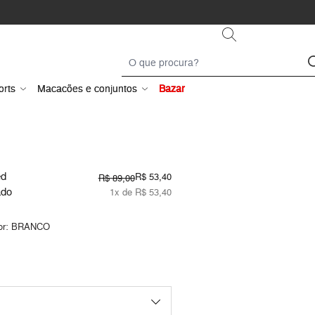
orts
Macacões e conjuntos
Bazar
ed
R$ 53,40
R$ 89,00
ado
1x de R$ 53,40
or:
BRANCO