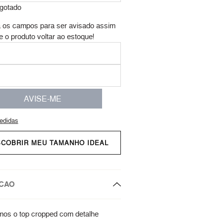
gotado
 os campos para ser avisado assim
e o produto voltar ao estoque!
AVISE-ME
edidas
SCOBRIR MEU TAMANHO IDEAL
CAO
os o top cropped com detalhe