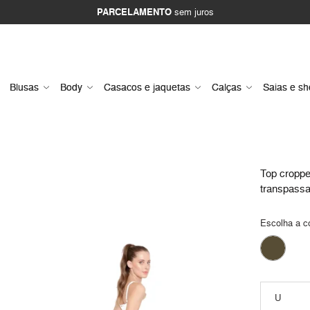
PARCELAMENTO
sem juros
Blusas
Body
Casacos e jaquetas
Calças
Saias e sh
Top cropp
transpass
Escolha a c