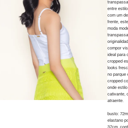
transpassa
entre esti
com um des
frente, es
moda moder
transpassa
originalida
compor vis
ideal para 
cropped est
looks fresc
no parque 
cropped co
onde estil
cativante,
atraente.
busto: 72m
elastano p
37cm, cont