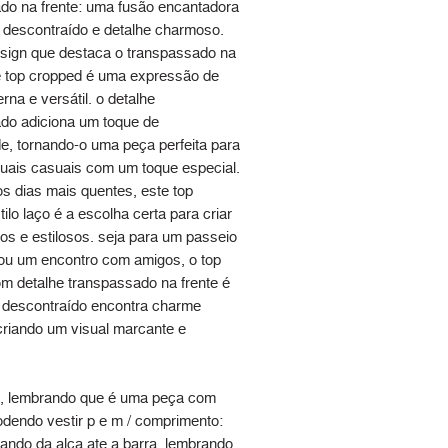
do na frente: uma fusão encantadora
lo descontraído e detalhe charmoso.
ign que destaca o transpassado na
te top cropped é uma expressão de
na e versátil. o detalhe
do adiciona um toque de
de, tornando-o uma peça perfeita para
uais casuais com um toque especial.
os dias mais quentes, este top
ilo laço é a escolha certa para criar
os e estilosos. seja para um passeio
ou um encontro com amigos, o top
m detalhe transpassado na frente é
o descontraído encontra charme
 criando um visual marcante e
, lembrando que é uma peça com
odendo vestir p e m / comprimento:
ando da alça ate a barra, lembrando