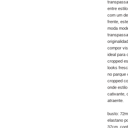
transpassa
entre esti
com um des
frente, es
moda moder
transpassa
originalida
compor vis
ideal para 
cropped est
looks fresc
no parque 
cropped co
onde estil
cativante,
atraente.
busto: 72m
elastano p
37cm, cont