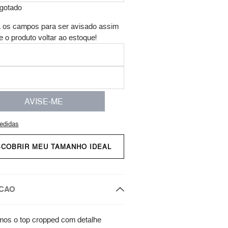
gotado
 os campos para ser avisado assim
e o produto voltar ao estoque!
AVISE-ME
edidas
SCOBRIR MEU TAMANHO IDEAL
CAO
os o top cropped com detalhe