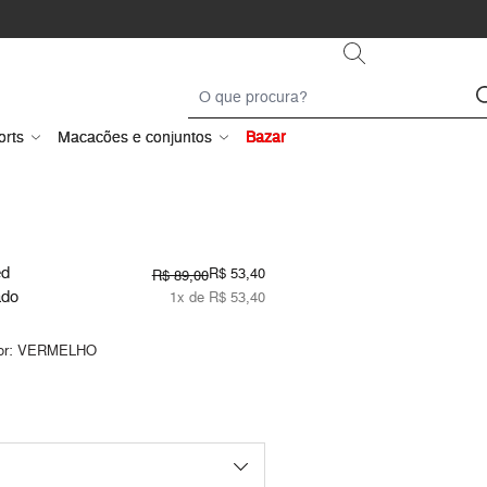
orts
Macacões e conjuntos
Bazar
ed
R$ 53,40
R$ 89,00
ado
1x de R$ 53,40
or:
VERMELHO