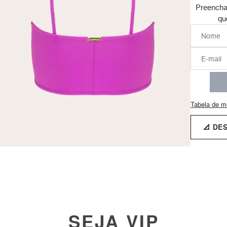
Preencha
qu
Tabela de m
📐 DE
SEJA VIP