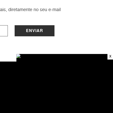
ais, diretamente no seu e-mail
ENVIAR
X
INSTITUCIONAL
Sobre a Lucy
Nossas Lojas
Trabalhe Conosco
Central de Atendimento