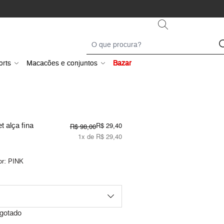
orts
Macacões e conjuntos
Bazar
t alça fina
R$ 29,40
R$ 98,00
1x de R$ 29,40
or:
PINK
gotado