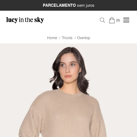
PARCELAMENTO
sem juros
0
Home
Tricots
Overtop