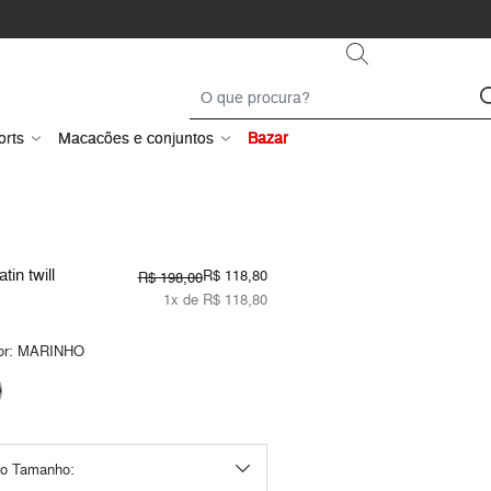
orts
Macacões e conjuntos
Bazar
tin twill
R$ 118,80
R$ 198,00
1x de R$ 118,80
or:
MARINHO