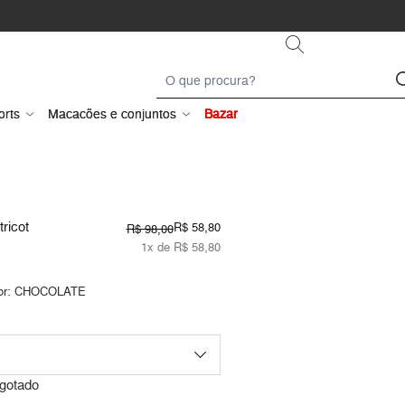
orts
Macacões e conjuntos
Bazar
tricot
R$ 58,80
R$ 98,00
1x de R$ 58,80
or:
CHOCOLATE
gotado