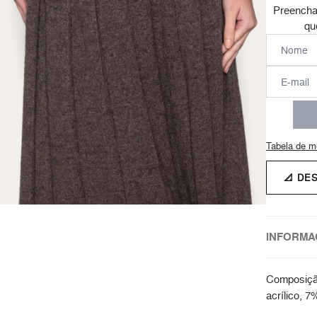
Preencha
qu
Tabela de m
📐 DE
INFORMA
Composiçã
acrílico, 7