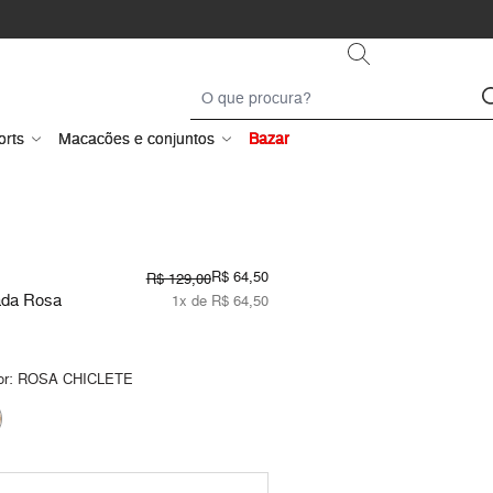
orts
Macacões e conjuntos
Bazar
R$ 64,50
R$ 129,00
ada Rosa
1x de R$ 64,50
or:
ROSA CHICLETE