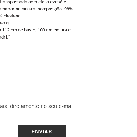
 transpassada com efeito evasê e
 amarrar na cintura. composição: 98%
2% elastano
 ao g
 112 cm de busto, 100 cm cintura e
ril."
ais, diretamente no seu e-mail
ENVIAR