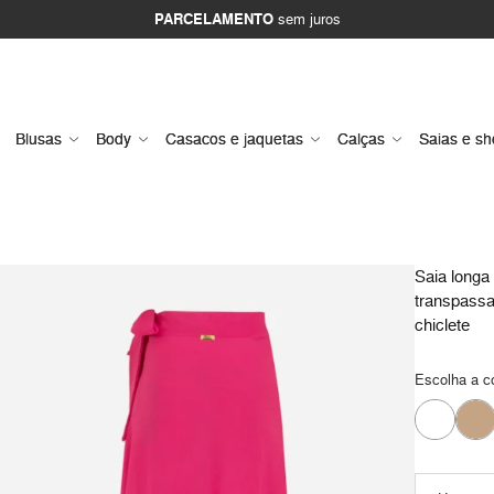
PARCELAMENTO
sem juros
Blusas
Body
Casacos e jaquetas
Calças
Saias e sh
Saia longa
transpass
chiclete
Escolha a c