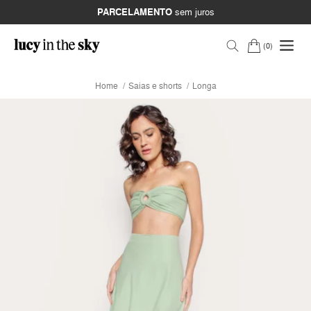
PARCELAMENTO
sem juros
0
Home
Saias e shorts
Longa