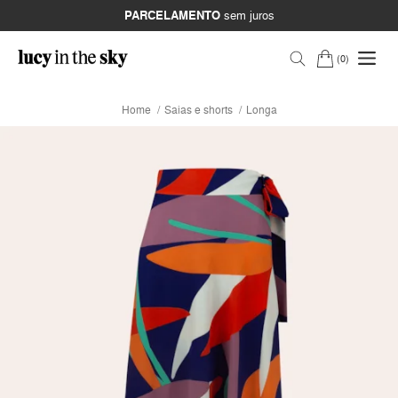
PARCELAMENTO
sem juros
0
Home
Saias e shorts
Longa