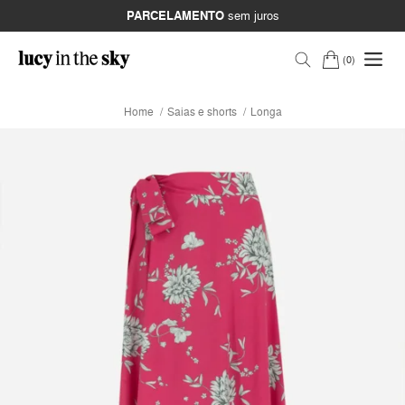
PARCELAMENTO
sem juros
0
Home
Saias e shorts
Longa