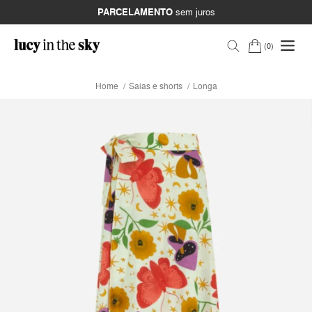
PARCELAMENTO
sem juros
0
Home
Saias e shorts
Longa