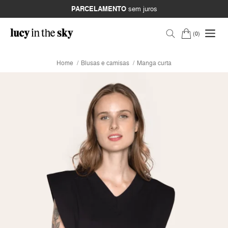
PARCELAMENTO
sem juros
0
Home
Blusas e camisas
Manga curta