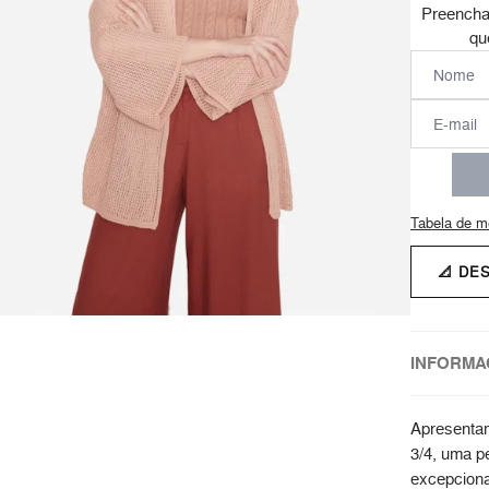
Preencha
qu
Tabela de m
📐 DE
INFORMA
Apresentam
3/4, uma p
excepciona