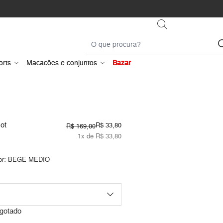
orts
Macacões e conjuntos
Bazar
ot
R$ 33,80
R$ 169,00
1x de R$ 33,80
or:
BEGE MEDIO
gotado