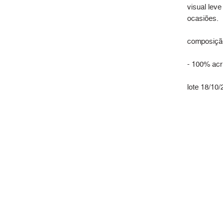
visual leve 
ocasiões.
composiçã
- 100% acrí
lote 18/10/