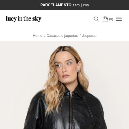
PARCELAMENTO
sem juros
0
Home
Casacos e jaquetas
Jaquetas