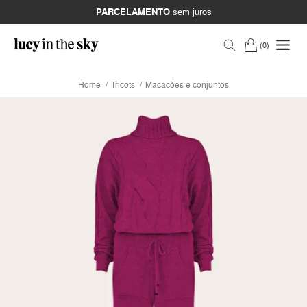
PARCELAMENTO
sem juros
0
Home
Tricots
Macacões e conjuntos