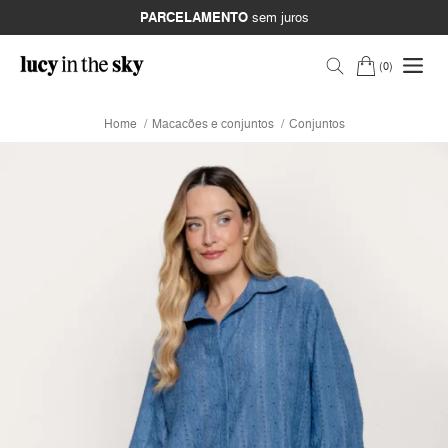
PARCELAMENTO
sem juros
0
Home
Macacões e conjuntos
Conjuntos