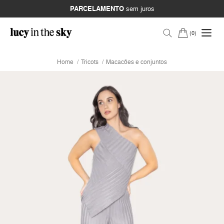
PARCELAMENTO
sem juros
0
Home
Tricots
Macacões e conjuntos