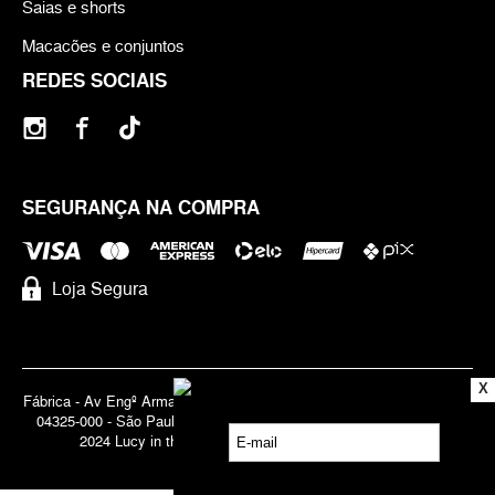
Saias e shorts
Macacões e conjuntos
REDES SOCIAIS
SEGURANÇA NA COMPRA
Loja Segura
X
Fábrica - Av Engº Armando de Arruda Pereira, 3888 - Jabaquara | Cep
04325-000 - São Paulo - SP - Brasil CNPJ 71.947.691/0001-83 | ©
2024 Lucy in the Sky | Todos os direitos reservados.