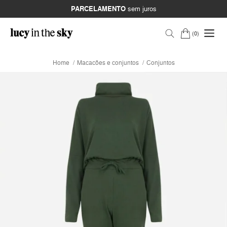
PARCELAMENTO
sem juros
0
Home
Macacões e conjuntos
Conjuntos