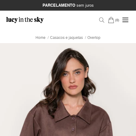
PARCELAMENTO
sem juros
0
Home
Casacos e jaquetas
Overtop