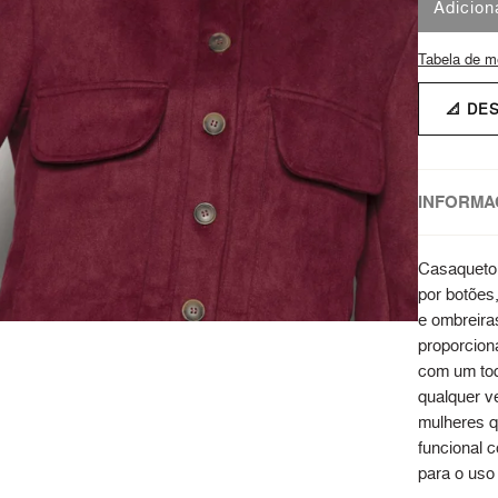
Adicion
Tabela de m
📐 DE
INFORMA
Casaqueto 
por botões
e ombreira
proporcion
com um toq
qualquer v
mulheres q
funcional c
para o uso 