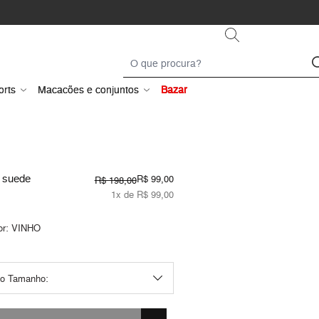
orts
Macacões e conjuntos
Bazar
 suede
R$ 99,00
R$ 198,00
1x de R$ 99,00
or:
VINHO