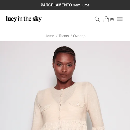
PARCELAMENTO
sem juros
0
Home
Tricots
Overtop