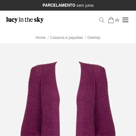
PARCELAMENTO
sem juros
0
Home
Casacos e jaquetas
Overtop