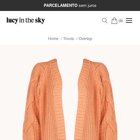
PARCELAMENTO
sem juros
0
Home
Tricots
Overtop