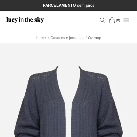
PARCELAMENTO
sem juros
0
Home
Casacos e jaquetas
Overtop