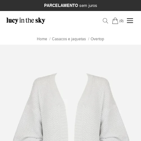
PARCELAMENTO
sem juros
0
Home
Casacos e jaquetas
Overtop