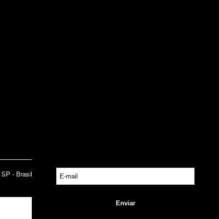
INSTITUCIONAL
Sobre a Lucy
Nossas Lojas
Trabalhe Conosco
Central de Atendimento
Política de Privacidade
Trocas e Devoluções
- SP - Brasil CNPJ