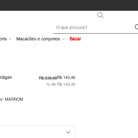
orts
Macacões e conjuntos
Bazar
rdigan
R$ 143,40
R$ 239,00
1x de R$ 143,40
or:
MARROM