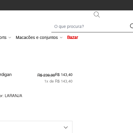
orts
Macacões e conjuntos
Bazar
rdigan
R$ 143,40
R$ 239,00
1x de R$ 143,40
or:
LARANJA