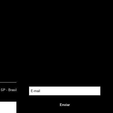
INSTITUCIONAL
Sobre a Lucy
Nossas Lojas
Trabalhe Conosco
Central de Atendimento
Política de Privacidade
Trocas e Devoluções
- SP - Brasil CNPJ