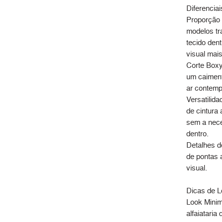
Diferenciai
Proporção 
modelos tra
tecido den
visual mais
Corte Box
um caiment
ar contemp
Versatilid
de cintura 
sem a nece
dentro.
Detalhes de
de pontas 
visual.
Dicas de L
Look Minim
alfaiataria 