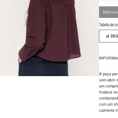
Adicion
Tabela de m
📐 DE
INFORMA
A peça per
sem abrir 
um comprim
finalizar e
combinando 
com um sha
caimento i