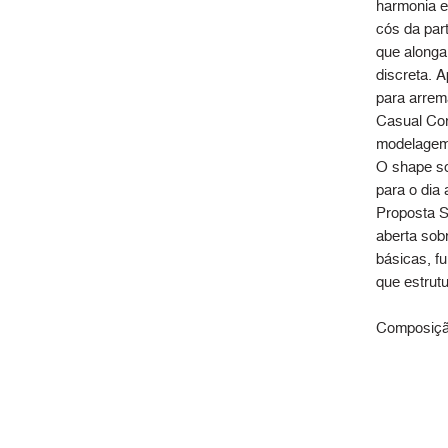
harmonia e
cós da part
que alonga 
discreta. 
para arrem
Casual Co
modelagem 
O shape so
para o dia 
Proposta S
aberta sob
básicas, f
que estrutu
Composiçã