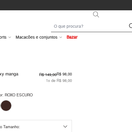
orts
Macacões e conjuntos
Bazar
xy manga
R$ 98,00
R$ 149,00
1x de R$ 98,00
or:
ROXO ESCURO