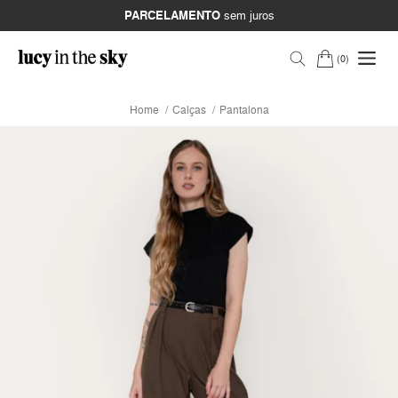
PARCELAMENTO
sem juros
0
Home
Calças
Pantalona