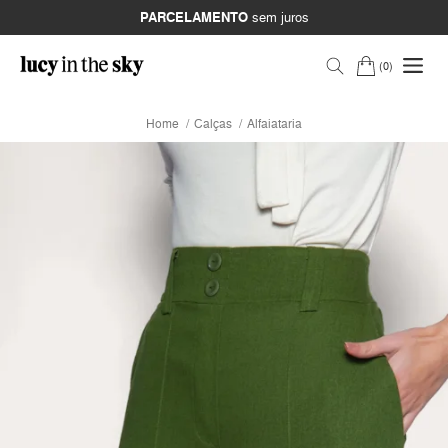
PARCELAMENTO
sem juros
0
Home
Calças
Alfaiataria