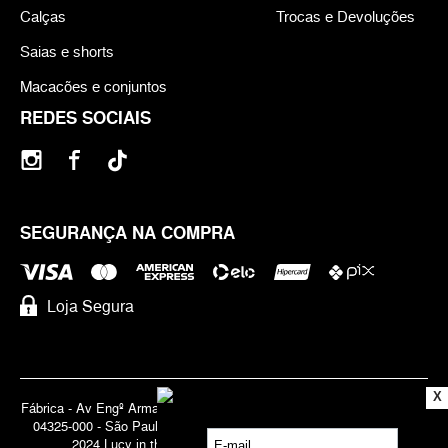
Calças
Trocas e Devoluções
Saias e shorts
Macacões e conjuntos
REDES SOCIAIS
SEGURANÇA NA COMPRA
Loja Segura
X
Fábrica - Av Engº Armando de Arruda Pereira, 3888 - Jabaquara | Cep
04325-000 - São Paulo - SP - Brasil CNPJ 71.947.691/0001-83 | ©
2024 Lucy in the Sky | Todos os direitos reservados.