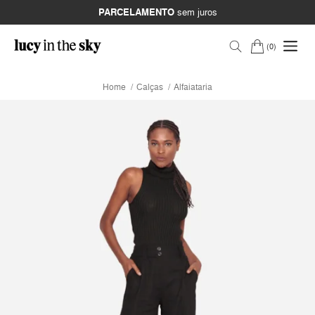
PARCELAMENTO
sem juros
0
Home
Calças
Alfaiataria