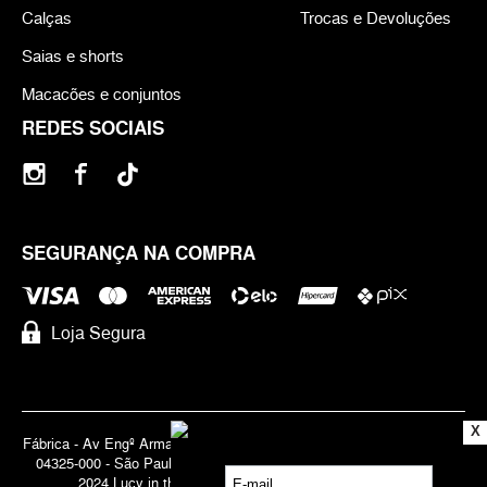
Calças
Trocas e Devoluções
Saias e shorts
Macacões e conjuntos
REDES SOCIAIS
SEGURANÇA NA COMPRA
Loja Segura
X
Fábrica - Av Engº Armando de Arruda Pereira, 3888 - Jabaquara | Cep
04325-000 - São Paulo - SP - Brasil CNPJ 71.947.691/0001-83 | ©
2024 Lucy in the Sky | Todos os direitos reservados.