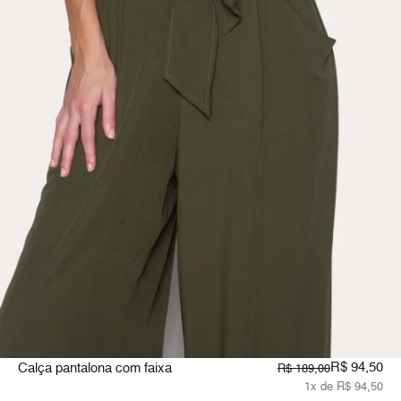
R$ 94,50
Calça pantalona com faixa
R$ 189,00
1x de R$ 94,50