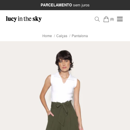
PARCELAMENTO
sem juros
0
Home
Calças
Pantalona