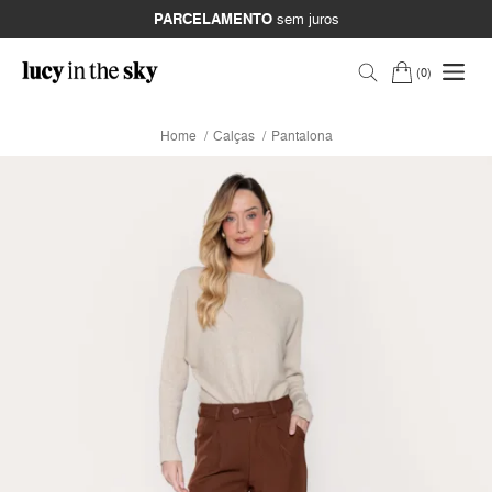
PARCELAMENTO
sem juros
0
Home
Calças
Pantalona