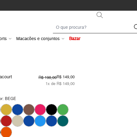
orts
Macacões e conjuntos
Bazar
acourt
R$ 149,00
R$ 198,00
1x de R$ 149,00
or:
BEGE