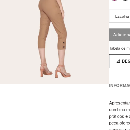
Adicion
Tabela de m
📐 DE
INFORMA
Apresentam
combina mo
práticos e 
peça oferec
amarrar na