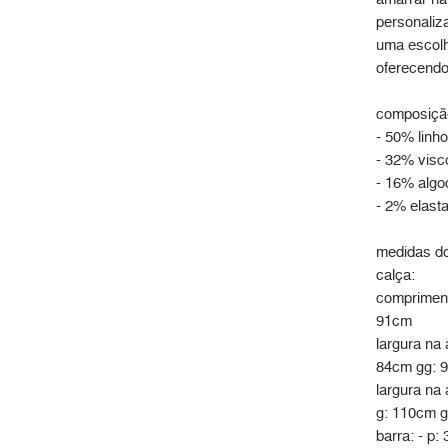
personaliza
uma escolh
oferecendo
composiçã
- 50% linho
- 32% visc
- 16% algo
- 2% elast
medidas do
calça:
compriment
91cm
largura na 
84cm gg: 
largura na 
g: 110cm 
barra: - p