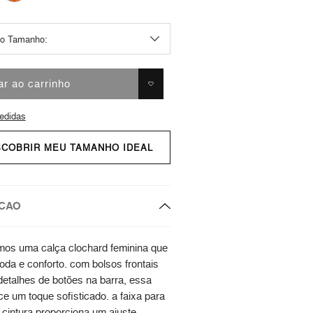
ar ao carrinho
edidas
SCOBRIR MEU TAMANHO IDEAL
CAO
os uma calça clochard feminina que
da e conforto. com bolsos frontais
detalhes de botões na barra, essa
e um toque sofisticado. a faixa para
 cintura proporciona um ajuste