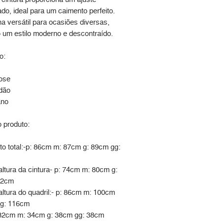
do, ideal para um caimento perfeito.
a versátil para ocasiões diversas,
 um estilo moderno e descontraído.
o:
ose
dão
ano
 produto:
o total:-p: 86cm m: 87cm g: 89cm gg:
altura da cintura- p: 74cm m: 80cm g:
92cm
altura do quadril:- p: 86cm m: 100cm
gg: 116cm
: 32cm m: 34cm g: 38cm gg: 38cm