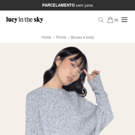
PARCELAMENTO
sem juros
0
Home
Tricots
Blusas e body