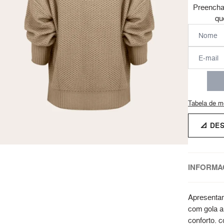
Preencha
qu
Tabela de m
📐 DE
INFORMA
Apresentam
com gola a
conforto. 