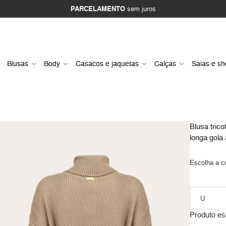
PARCELAMENTO
sem juros
Blusas
Body
Casacos e jaquetas
Calças
Saias e sh
Blusa tric
longa gola 
Escolha a c
Produto es