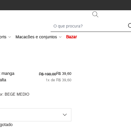
orts
Macacões e conjuntos
Bazar
ot manga
R$ 39,60
R$ 198,00
alta
1x de R$ 39,60
or:
BEGE MEDIO
gotado