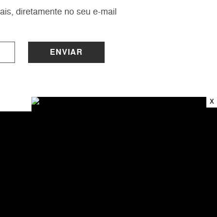
ais, diretamente no seu e-mail
ENVIAR
X
INSTITUCIONAL
Sobre a Lucy
Nossas Lojas
Trabalhe Conosco
Central de Atendimento
Política de Privacidade