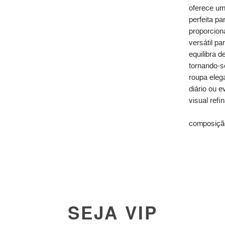
oferece um 
perfeita pa
proporcion
versátil pa
equilibra d
tornando-s
roupa eleg
diário ou 
visual refi
composição
SEJA VIP